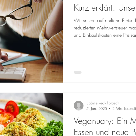
Kurz erklärt: Uns
Wir setzen auf ehrliche Preise f
reduzierten Mehrwertsteuer mac
und Einkaufskosten eine Preisa
gedünstet werden.
Sabine Redl-Thorbeck
5. Jan. 2025
2 Min. Lesezeit
Veganuary: Ein M
Essen und neue P