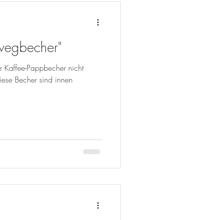
t
nwegbecher"
r Kaffee-Pappbecher nicht