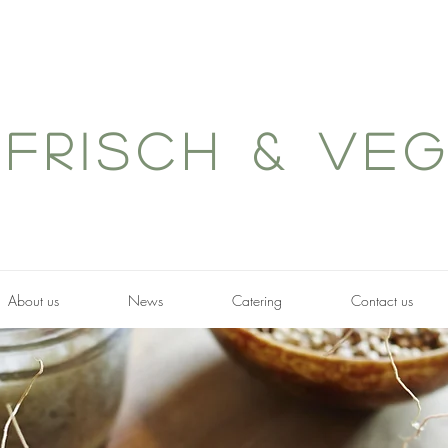
frisch & ve
About us
News
Catering
Contact us