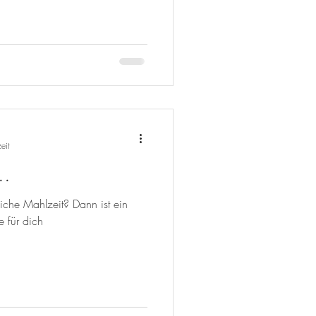
eit
..
liche Mahlzeit? Dann ist ein
e für dich