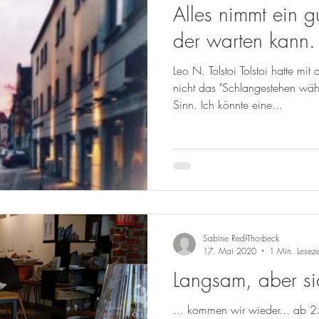
Alles nimmt ein g
der warten kann.
Leo N. Tolstoi Tolstoi hatte mi
nicht das "Schlangestehen wäh
Sinn. Ich könnte eine...
Sabine Redl-Thorbeck
17. Mai 2020
1 Min. Leseze
Langsam, aber sic
... kommen wir wieder... ab 25