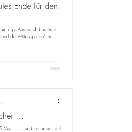
utes Ende für den,
t dem o.g. Ausspruch bestimmt
rend der Mittagspause" im
it
her ...
.Mai ... ... und freuen uns auf