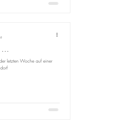
it
...
 der letzten Woche auf einer
ldorf