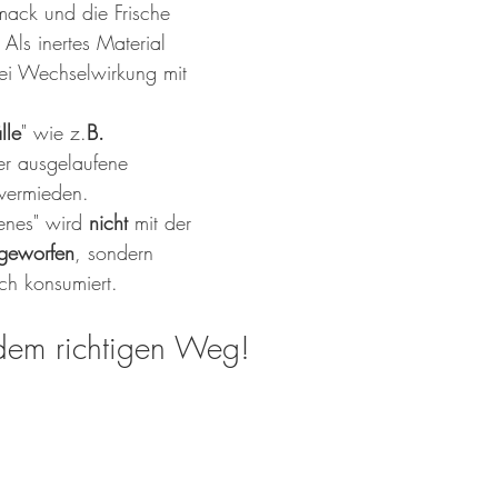
ack und die Frische 
 Als inertes Material 
lei Wechselwirkung mit 
 
lle
" wie z.
B. 
r ausgelaufene 
vermieden. 
enes" wird 
nicht 
mit der 
geworfen
, sondern 
ch konsumiert. 
dem richtigen Weg!