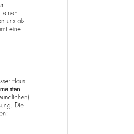
er 
r einen 
n uns als 
amt eine 
sser-Haus-
meisten 
eundlichen) 
ung. Die 
ren: