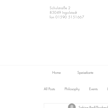
Schulstraße 2
85049 Ingolstadt
fon 01590 5151667
Home
Speisekarte
All Posts
Philosophy
Events
Sabine Redl-Thorbec