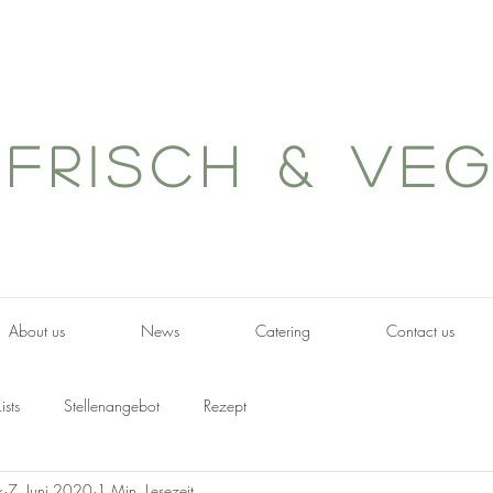
frisch & ve
About us
News
Catering
Contact us
Lists
Stellenangebot
Rezept
k
7. Juni 2020
1 Min. Lesezeit