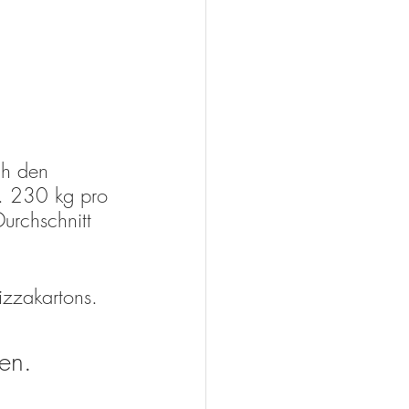
ch den 
a. 230 kg pro 
urchschnitt 
zzakartons.
hen.