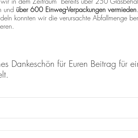
r in dem Zeitraum  bereits über 250 Glasbehält
n und 
über 600 Einweg-Verpackungen vermieden
ln konnten wir die verursachte Abfallmenge bere
eren. 
ches Dankeschön für Euren Beitrag für ei
lt.