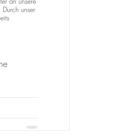
er an unsere 
. Durch unser 
its 
ne 