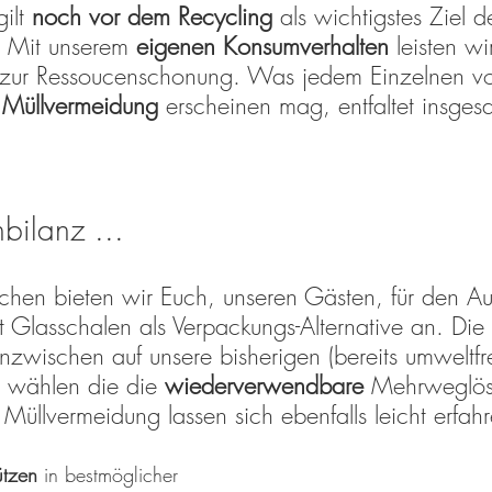
gilt 
noch vor dem Recycling
 als wichtigstes Ziel d
t. Mit unserem 
eigenen Konsumverhalten
 leisten wi
 zur Ressoucenschonung. Was jedem Einzelnen vo
r Müllvermeidung
 erscheinen mag, entfaltet insges
bilanz ...
hen bieten wir Euch, unseren Gästen, für den Au
 Glasschalen als Verpackungs-Alternative an. Die 
inzwischen auf unsere bisherigen (bereits umweltfr
 wählen die die 
wiederverwendbare 
Mehrweglös
 Müllvermeidung lassen sich ebenfalls leicht erfah
ützen 
in bestmöglicher 