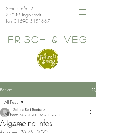
Schulstraße 2
85049 Ingolstadt
fon
01590 5151667
frisch & veg
Beitrag
All Posts
Sabine Redl-Thorbeck
All Posts
11. Mai 2020
1 Min. Lesezeit
Allgemeine Infos
Philosophy
Aktualisiert:
26. Mai 2020