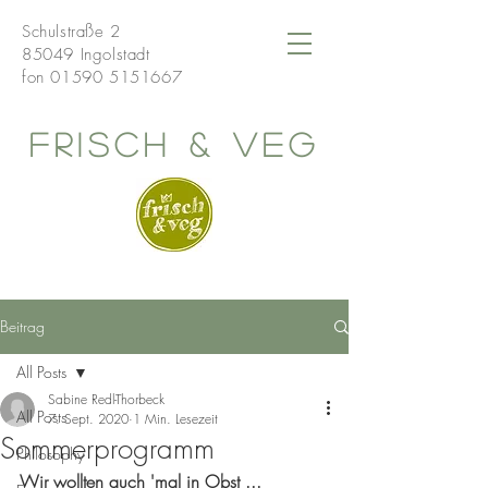
Schulstraße 2
85049 Ingolstadt
fon
01590 5151667
frisch & veg
Beitrag
All Posts
Sabine Redl-Thorbeck
All Posts
7. Sept. 2020
1 Min. Lesezeit
Sommerprogramm
Philosophy
Wir wollten auch 'mal in Obst ...